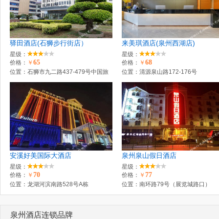
驿田酒店(石狮步行街店）
来美琪酒店(泉州西湖店)
星级：
星级：
65
68
价格：
￥
价格：
￥
位置：石狮市九二路437-479号中国旅
位置：清源泉山路172-176号
行社院内，石狮市步行街对面
安溪好美国际大酒店
泉州泉山假日酒店
星级：
星级：
70
77
价格：
￥
价格：
￥
位置：龙湖河滨南路528号A栋
位置：南环路79号（展览城路口）
泉州酒店连锁品牌