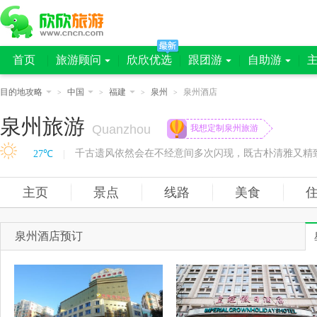
首页
旅游顾问
欣欣优选
跟团游
自助游
目的地攻略
中国
福建
泉州
泉州酒店
>
>
>
>
泉州旅游
Quanzhou
我想定制泉州旅游
27℃
|
主页
景点
线路
美食
泉州酒店预订