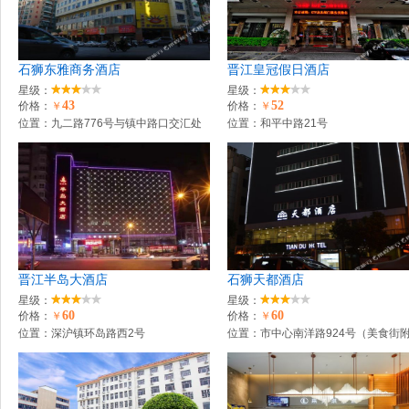
石狮东雅商务酒店
晋江皇冠假日酒店
星级：
星级：
43
52
价格：
￥
价格：
￥
位置：九二路776号与镇中路口交汇处
位置：和平中路21号
晋江半岛大酒店
石狮天都酒店
星级：
星级：
60
60
价格：
￥
价格：
￥
位置：深沪镇环岛路西2号
位置：市中心南洋路924号（美食街
近）