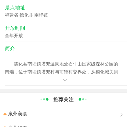
景点地址
福建省 德化县 南埕镇
开放时间
全年开放
简介
德化县南埕镇塔兜温泉地处石牛山国家级森林公园的
南端，位于南埕镇塔兜村与前锋村交界处，从德化城关到
南埕深海格经前锋村至塔兜温泉仅33公里。从南埕镇区到
塔兜温泉11公里。塔兜温泉主要分布在南埕镇塔兜村和前
锋村交界处，方圆1平方公里内均有温泉，在河边和半山坡
推荐关注
上有大小温泉眼10多个，温泉水常年流淌，且保持较大的
出水量。
泉州美食
一、温泉水质