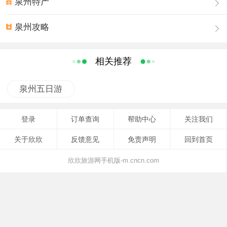
据福建省地质矿产局漳州实验室提供的水质分析报告
泉州特产
表明，该泉水大部份指标符比饮用水标准好，仅氟的含量
泉州攻略
偏高，特殊项目分析显示，可溶性sio2含量较高，属偏硅酸
温泉。据福州地热研究所赵钦铭高工测定,塔兜温泉水温83-
88℃，地下热水可采量大于3000—4000m³/ d，从网上查找
相关推荐
尚无如此高温的温泉,堪称“天下第一汤”。
二、温泉作用
泉州五日游
塔兜温泉属偏硅酸温泉。偏硅酸是人体皮肤结缔组
织，关节软骨组织和关节结缔组织中必需的元素，能提高
登录
订单查询
帮助中心
关注我们
皮肤的弹性，保持弹性纤维周围组织的完整性，有助于骨
关于欣欣
反馈意见
免责声明
回到首页
的钙化，促进生长发育，特别有利于儿童智力的发展以及
骨骼的成长，也可防止老年骨质疏松，对人体主动脉硬化
欣欣旅游网手机版-m.cncn.com
具有软化作用，对心脏病、高血压、动脉硬化、神经功能
紊乱，胃炎及消化道溃疡具有一定的医疗保健作用。氟的
医疗价值主要是长期饮用高氟水能够防止龋齿，适量的氟
可加速骨骼的形成，增加骨骼的硬度。塔兜温泉作为硅质