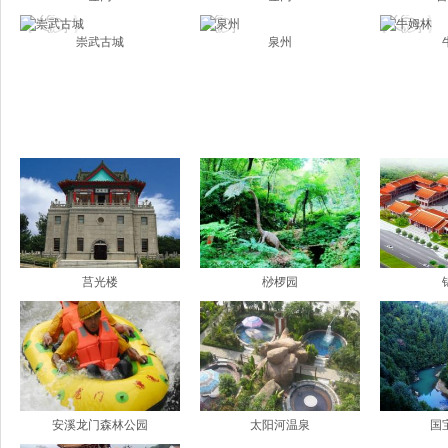
崇武古城
泉州
莒光楼
桫椤园
安溪龙门森林公园
太阳河温泉
国