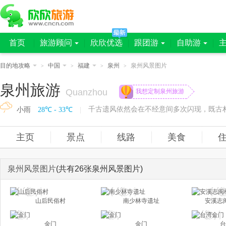
首页
旅游顾问
欣欣优选
跟团游
自助游
目的地攻略
中国
福建
泉州
泉州风景图片
>
>
>
>
泉州旅游
Quanzhou
我想定制泉州旅游
小雨
28℃ - 33℃
|
主页
景点
线路
美食
泉州风景图片
(共有26张泉州风景图片)
山后民俗村
南少林寺遗址
安溪志
金门
金门
台