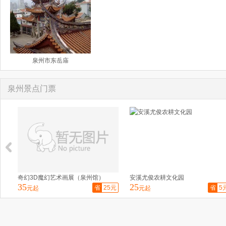
泉州市东岳庙
泉州景点门票
奇幻3D魔幻艺术画展（泉州馆）
安溪尤俊农耕文化园
35
25
省
25元
省
5
元起
元起