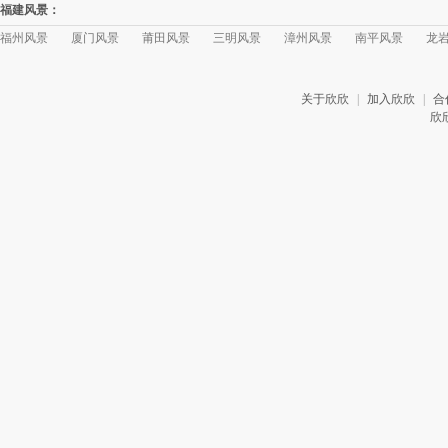
福建风景：
福州风景
厦门风景
莆田风景
三明风景
漳州风景
南平风景
龙
关于欣欣
|
加入欣欣
|
合
欣欣