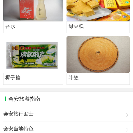
香水
绿豆糕
椰子糖
斗笠
会安旅游指南
会安旅行贴士
会安当地特色