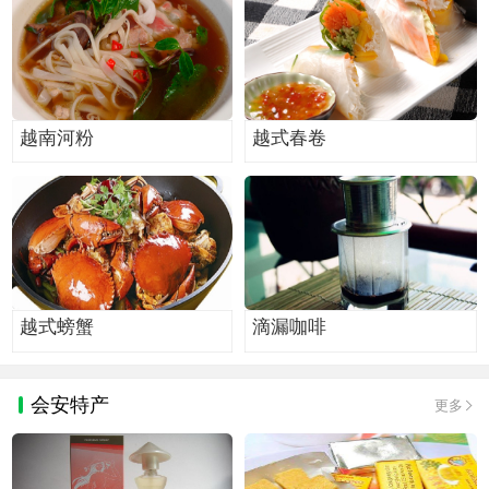
越南河粉
越式春卷
越式螃蟹
滴漏咖啡
会安特产
更多