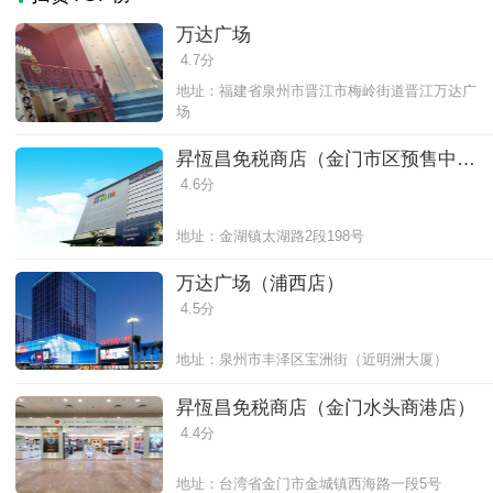
万达广场
4.7分
地址：福建省泉州市晋江市梅岭街道晋江万达广
场
昇恆昌免税商店（金门市区预售中
心-昇恆昌金湖广场店 ）
4.6分
地址：金湖镇太湖路2段198号
万达广场（浦西店）
4.5分
地址：泉州市丰泽区宝洲街（近明洲大厦）
昇恆昌免税商店（金门水头商港店）
4.4分
地址：台湾省金门市金城镇西海路一段5号