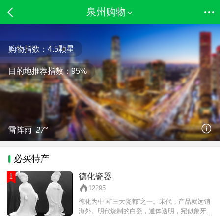
泉州购物
购物指数：
4.5
颗星
目的地推荐指数：
95%
雷阵雨
27°
必买特产
1
德化瓷器
12295
德化为中国“三大瓷都”之一。宋代，产品就远销
海外。明代烧制的白瓷，通体透明，宛似象牙，