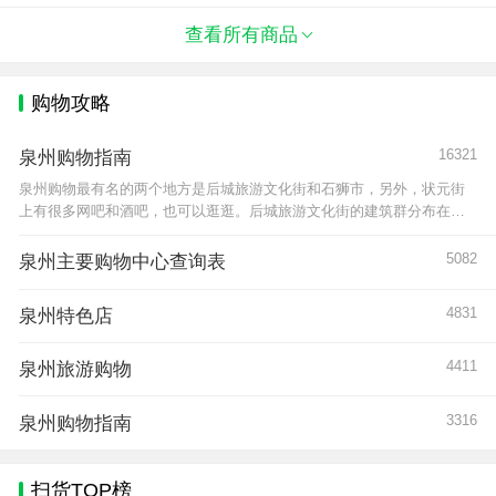
脑之功效。可作药用，可当茶饮，气味芬芳，老
幼咸宜，存贮越久，品质越佳，为闽南
查看所有商品
购物攻略
16321
泉州购物指南
泉州购物最有名的两个地方是后城旅游文化街和石狮市，另外，状元街
上有很多网吧和酒吧，也可以逛逛。后城旅游文化街的建筑群分布在八
卦沟两旁，柳树成荫，小桥流水，环境很不错，主要经营木
5082
泉州主要购物中心查询表
4831
泉州特色店
4411
泉州旅游购物
3316
泉州购物指南
扫货TOP榜