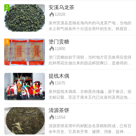
称为“象牙白”，被日本和欧洲誉为“东方艺术之精
品”。德化瓷器的品种有：建白
2
安溪乌龙茶
12028
泉州安溪县是驰名海内外的乌龙茶产地，当地的
水土和气候条件十分适合茶叶的生长。铁观音是
安溪乌龙茶中的极品，多次被评为优质产品，30
多个国家和地区，深受广大茶商和消
3
塗门贡糖
11800
塗门贡糖始创于清朝，当时地方官员食用后觉得
此种用花生做出来的甜品鲜甜爽口，是难得的特
色小吃。为了取悦皇上，地方官员将其作为贡
品，上贡朝廷。皇帝尝过后，龙心大悦，
提线木偶
11675
泉州提线木偶戏，古称悬丝傀儡，源于秦汉。据
文献记载，至迟于唐末五代已在泉州及周边地区
流行。此后历经宋、元、明、清以至当代，传承
不辍。至今保存700余出传统剧目和
清源茶饼
11554
清源茶饼采用中药材配合名茶精制而成，已有百
余年历史。它具有开胃、健脾、消食、提神、醒